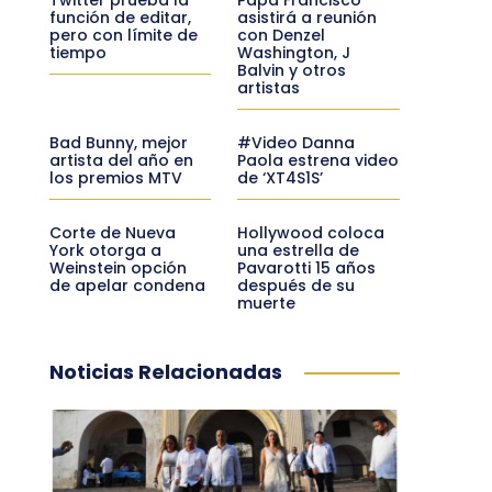
función de editar,
asistirá a reunión
pero con límite de
con Denzel
tiempo
Washington, J
Balvin y otros
artistas
Bad Bunny, mejor
#Video Danna
artista del año en
Paola estrena video
los premios MTV
de ‘XT4S1S’
Corte de Nueva
Hollywood coloca
York otorga a
una estrella de
Weinstein opción
Pavarotti 15 años
de apelar condena
después de su
muerte
Noticias Relacionadas