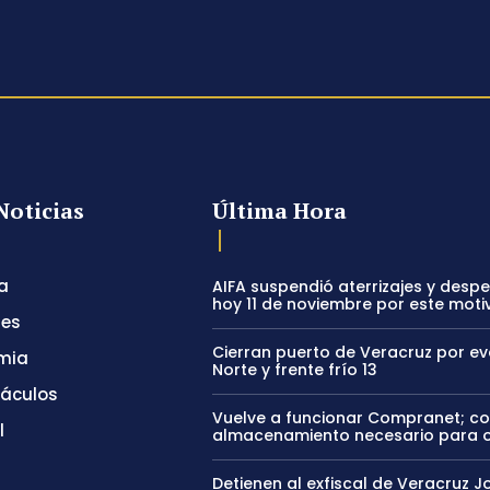
Noticias
Última Hora
a
AIFA suspendió aterrizajes y desp
hoy 11 de noviembre por este moti
tes
Cierran puerto de Veracruz por e
mia
Norte y frente frío 13
táculos
Vuelve a funcionar Compranet; c
l
almacenamiento necesario para 
Detienen al exfiscal de Veracruz J