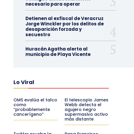
necesario para operar
Detienen al exfiscal de Veracruz
Jorge Winckler por los delitos de
desaparición forzada y
secuestro
Huracán Agatha alerta al
municipio de Playa Vicente
Lo Viral
OMS evalúa el talco
El telescopio James
como
Webb detecta el
“probablemente
agujero negro
cancerígeno”
supermasivo activo
más distante
Twitter prueba la
Papa Francisco