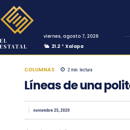
viernes, agosto 7, 2026
EL
ESTATAL
21.2
Xalapa
C
COLUMNAS
2
min.
lectura
Líneas de una poli
noviembre 25, 2020