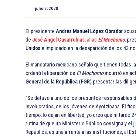
julio 2, 2020
El presidente
Andrés Manuel López Obrado
r acus
de
José Ángel Casarrubias
, alias
El Mochomo
, pre
Unidos
e implicado en la desaparición de los 43 n
El mandatario mexicano señaló que tienen todas l
ordenó la liberación de
El Mochomo
incurrió en ac
General de la República
(
FGR
) presentar las dili
“Se detuvo a uno de los presuntos responsables d
involucrados, de los jóvenes de Ayotzinapa. El fisc
tiempo, lo dejan en libertad, yo creo que ni tardó 2
rutina de que un Ministerio Público consigna y el j
República, es una afrenta a las instituciones, al Est