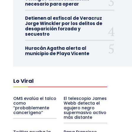
necesario para operar
Detienen al exfiscal de Veracruz
Jorge Winckler por los delitos de
desaparición forzada y
secuestro
Huracán Agatha alerta al
municipio de Playa Vicente
Lo Viral
OMS evalúa el talco
El telescopio James
como
Webb detecta el
“probablemente
agujero negro
cancerígeno”
supermasivo activo
más distante
Twitter prueba la
Papa Francisco