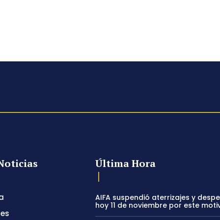
Noticias
Última Hora
a
AIFA suspendió aterrizajes y desp
hoy 11 de noviembre por este moti
tes