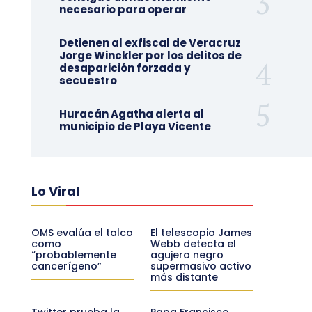
necesario para operar
Detienen al exfiscal de Veracruz
Jorge Winckler por los delitos de
desaparición forzada y
secuestro
Huracán Agatha alerta al
municipio de Playa Vicente
Lo Viral
OMS evalúa el talco
El telescopio James
como
Webb detecta el
“probablemente
agujero negro
cancerígeno”
supermasivo activo
más distante
Twitter prueba la
Papa Francisco