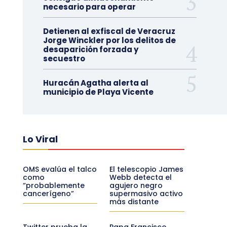
necesario para operar
Detienen al exfiscal de Veracruz
Jorge Winckler por los delitos de
desaparición forzada y
secuestro
Huracán Agatha alerta al
municipio de Playa Vicente
Lo Viral
OMS evalúa el talco
El telescopio James
como
Webb detecta el
“probablemente
agujero negro
cancerígeno”
supermasivo activo
más distante
Twitter prueba la
Papa Francisco