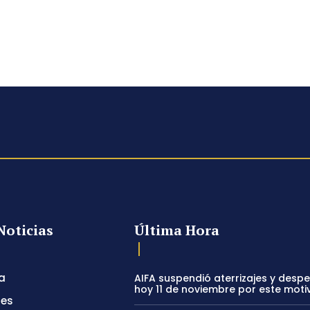
Noticias
Última Hora
a
AIFA suspendió aterrizajes y desp
hoy 11 de noviembre por este moti
tes