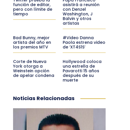
función de editar,
asistirá a reunión
pero con límite de
con Denzel
tiempo
Washington, J
Balvin y otros
artistas
Bad Bunny, mejor
#Video Danna
artista del año en
Paola estrena video
los premios MTV
de ‘XT4S1S’
Corte de Nueva
Hollywood coloca
York otorga a
una estrella de
Weinstein opción
Pavarotti 15 años
de apelar condena
después de su
muerte
Noticias Relacionadas