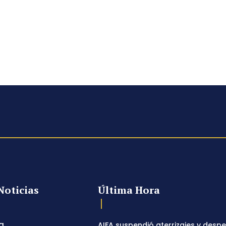
Noticias
Última Hora
a
AIFA suspendió aterrizajes y desp