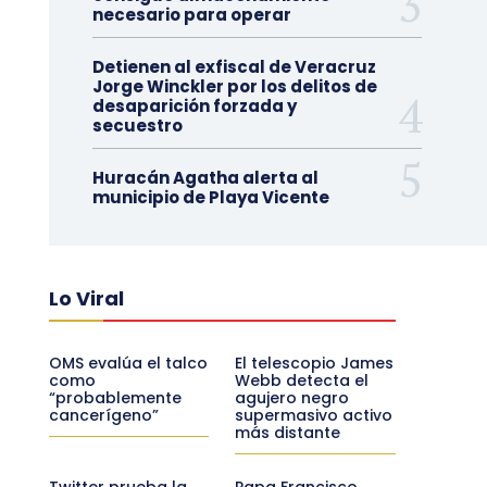
necesario para operar
Detienen al exfiscal de Veracruz
Jorge Winckler por los delitos de
desaparición forzada y
secuestro
Huracán Agatha alerta al
municipio de Playa Vicente
Lo Viral
OMS evalúa el talco
El telescopio James
como
Webb detecta el
“probablemente
agujero negro
cancerígeno”
supermasivo activo
más distante
Twitter prueba la
Papa Francisco