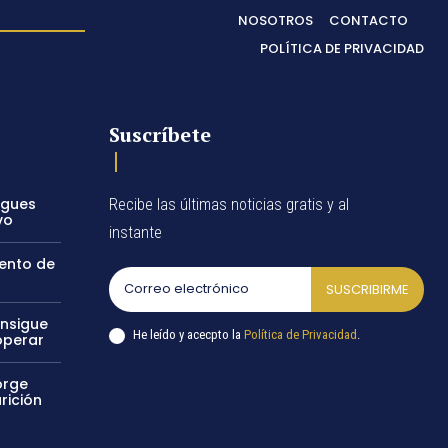
NOSOTROS
CONTACTO
POLÍTICA DE PRIVACIDAD
Suscríbete
egues
Recibe las últimas noticias gratis y al
vo
instante
vento de
SUSCRIBIRME
onsigue
He leído y acecpto la
Política de Privacidad
.
operar
orge
rición