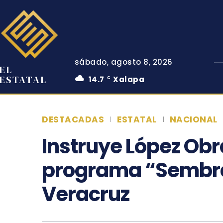
sábado, agosto 8, 2026
EL
ESTATAL
14.7
Xalapa
C
DESTACADAS
ESTATAL
NACIONAL
Instruye López Obr
programa “Sembra
Veracruz