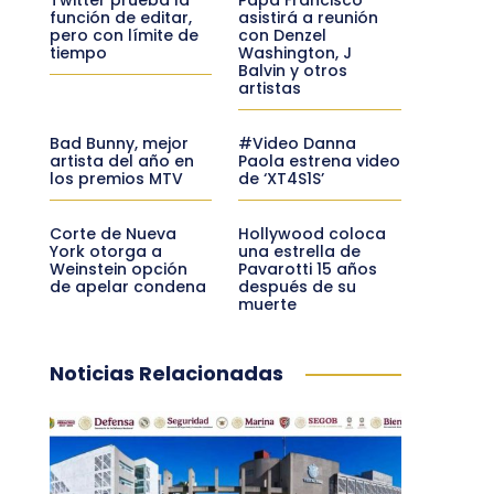
función de editar,
asistirá a reunión
pero con límite de
con Denzel
tiempo
Washington, J
Balvin y otros
artistas
Bad Bunny, mejor
#Video Danna
artista del año en
Paola estrena video
los premios MTV
de ‘XT4S1S’
Corte de Nueva
Hollywood coloca
York otorga a
una estrella de
Weinstein opción
Pavarotti 15 años
de apelar condena
después de su
muerte
Noticias Relacionadas