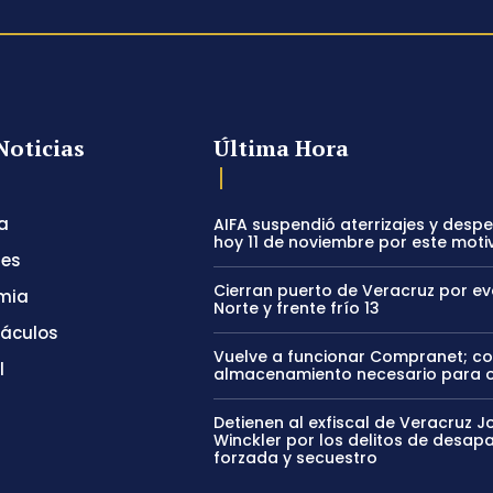
Noticias
Última Hora
a
AIFA suspendió aterrizajes y desp
hoy 11 de noviembre por este moti
tes
Cierran puerto de Veracruz por e
mia
Norte y frente frío 13
táculos
Vuelve a funcionar Compranet; c
l
almacenamiento necesario para 
Detienen al exfiscal de Veracruz J
Winckler por los delitos de desapa
forzada y secuestro