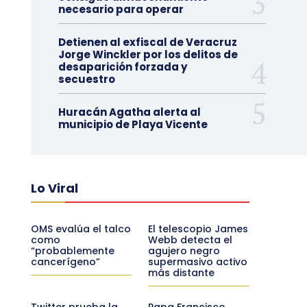
necesario para operar
Detienen al exfiscal de Veracruz
Jorge Winckler por los delitos de
desaparición forzada y
secuestro
Huracán Agatha alerta al
municipio de Playa Vicente
Lo Viral
OMS evalúa el talco
El telescopio James
como
Webb detecta el
“probablemente
agujero negro
cancerígeno”
supermasivo activo
más distante
Twitter prueba la
Papa Francisco