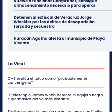
Vuelve a funcionar Compranet; consigue
almacenamiento necesario para operar
Detienen al exfiscal de Veracruz Jorge
Winckler por los delitos de desaparición
forzada y secuestro
Huracán Agatha alerta al municipio de Playa
Vicente
Lo Viral
OMS evalúa el talco como “probablemente
cancerígeno”
El telescopio James Webb detecta el agujero negro
supermasivo activo más distante
Twitter prueba la función de editar, pero con límite