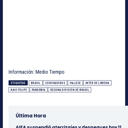
Información: Medio Tiempo
ETIQUETAS
BRASIL
CORONAVIRUS
FALLECE
INTER DE LIMEIRA
KAIO FELIPE
PANDEMIA
SEGUNA DIVISIÓN DE BRASIL
Última Hora
AIFA suspendió aterrizajes y despegues hoy 11