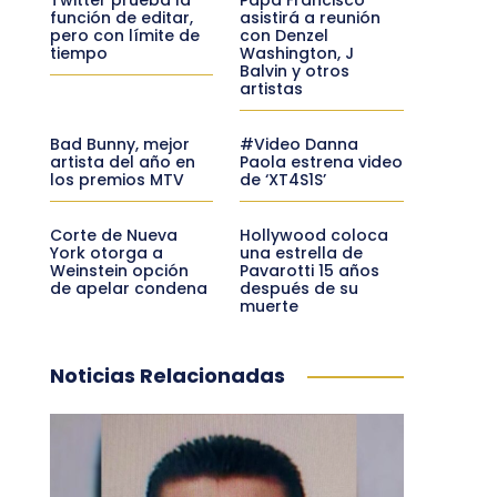
función de editar,
asistirá a reunión
pero con límite de
con Denzel
tiempo
Washington, J
Balvin y otros
artistas
Bad Bunny, mejor
#Video Danna
artista del año en
Paola estrena video
los premios MTV
de ‘XT4S1S’
Corte de Nueva
Hollywood coloca
York otorga a
una estrella de
Weinstein opción
Pavarotti 15 años
de apelar condena
después de su
muerte
Noticias Relacionadas