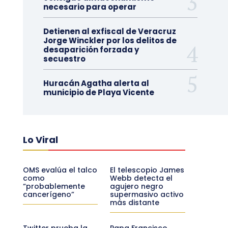
necesario para operar
Detienen al exfiscal de Veracruz
Jorge Winckler por los delitos de
desaparición forzada y
secuestro
Huracán Agatha alerta al
municipio de Playa Vicente
Lo Viral
OMS evalúa el talco
El telescopio James
como
Webb detecta el
“probablemente
agujero negro
cancerígeno”
supermasivo activo
más distante
Twitter prueba la
Papa Francisco