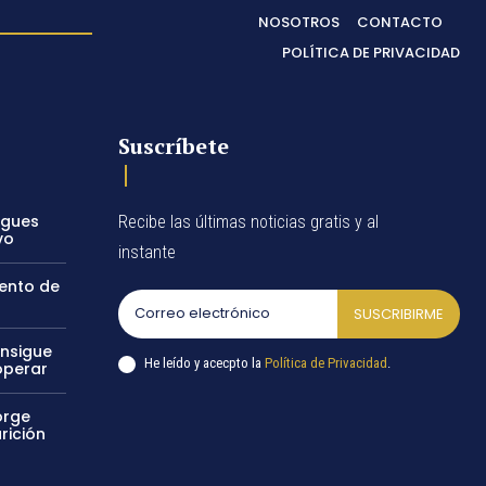
NOSOTROS
CONTACTO
POLÍTICA DE PRIVACIDAD
Suscríbete
egues
Recibe las últimas noticias gratis y al
vo
instante
vento de
SUSCRIBIRME
onsigue
He leído y acecpto la
Política de Privacidad
.
operar
orge
rición