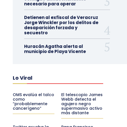
necesario para operar
Detienen al exfiscal de Veracruz
Jorge Winckler por los delitos de
desaparición forzada y
secuestro
Huracán Agatha alerta al
municipio de Playa Vicente
Lo Viral
OMS evalúa el talco
El telescopio James
como
Webb detecta el
“probablemente
agujero negro
cancerígeno”
supermasivo activo
más distante
Twitter prueba la
Papa Francisco