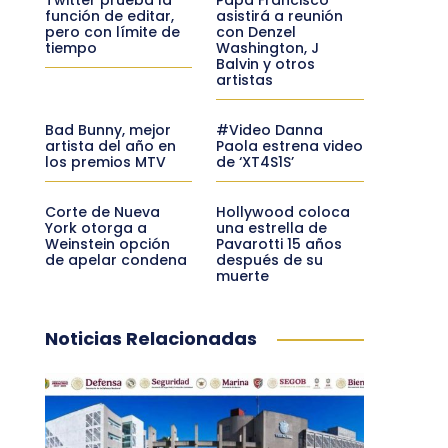
función de editar,
asistirá a reunión
pero con límite de
con Denzel
tiempo
Washington, J
Balvin y otros
artistas
Bad Bunny, mejor
#Video Danna
artista del año en
Paola estrena video
los premios MTV
de ‘XT4S1S’
Corte de Nueva
Hollywood coloca
York otorga a
una estrella de
Weinstein opción
Pavarotti 15 años
de apelar condena
después de su
muerte
Noticias Relacionadas