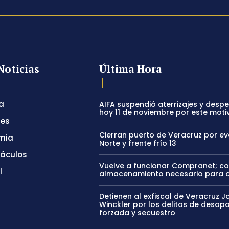
Noticias
Última Hora
a
AIFA suspendió aterrizajes y desp
hoy 11 de noviembre por este moti
tes
Cierran puerto de Veracruz por e
mia
Norte y frente frío 13
táculos
Vuelve a funcionar Compranet; c
l
almacenamiento necesario para 
Detienen al exfiscal de Veracruz J
Winckler por los delitos de desapa
forzada y secuestro