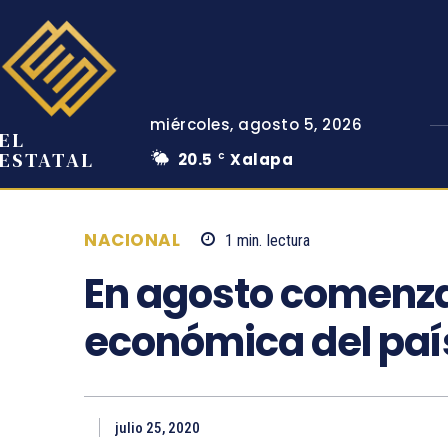
miércoles, agosto 5, 2026
EL
ESTATAL
20.5
Xalapa
C
NACIONAL
1
min.
lectura
En agosto comenza
económica del paí
julio 25, 2020