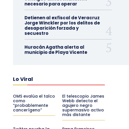
necesario para operar
Detienen al exfiscal de Veracruz
Jorge Winckler por los delitos de
desaparición forzada y
secuestro
Huracán Agatha alerta al
municipio de Playa Vicente
Lo Viral
OMS evalúa el talco
El telescopio James
como
Webb detecta el
“probablemente
agujero negro
cancerígeno”
supermasivo activo
más distante
Twitter prueba la
Papa Francisco