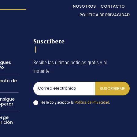
NOSOTROS
CONTACTO
POLÍTICA DE PRIVACIDAD
Suscríbete
egues
Recibe las últimas noticias gratis y al
vo
instante
vento de
SUSCRIBIRME
onsigue
He leído y acecpto la
Política de Privacidad
.
operar
orge
rición