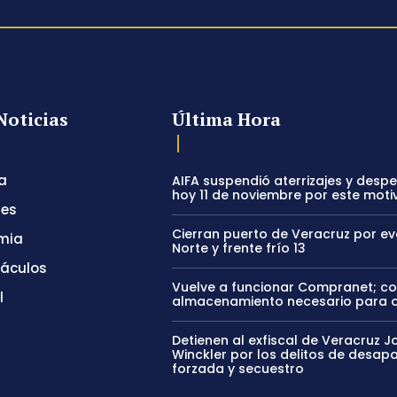
Noticias
Última Hora
a
AIFA suspendió aterrizajes y desp
hoy 11 de noviembre por este moti
tes
Cierran puerto de Veracruz por e
mia
Norte y frente frío 13
táculos
Vuelve a funcionar Compranet; c
l
almacenamiento necesario para 
Detienen al exfiscal de Veracruz J
Winckler por los delitos de desapa
forzada y secuestro