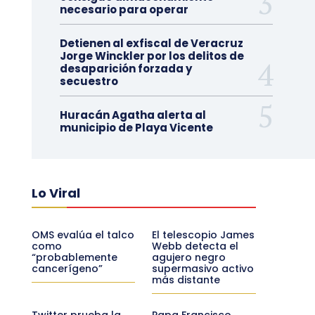
necesario para operar
Detienen al exfiscal de Veracruz
Jorge Winckler por los delitos de
desaparición forzada y
secuestro
Huracán Agatha alerta al
municipio de Playa Vicente
Lo Viral
OMS evalúa el talco
El telescopio James
como
Webb detecta el
“probablemente
agujero negro
cancerígeno”
supermasivo activo
más distante
Twitter prueba la
Papa Francisco