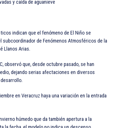
vadas y caída de aguanieve
sticos indican que el fenómeno de El Niño se
ó el subcoordinador de Fenómenos Atmosféricos de la
é Llanos Arias.
PC, observó que, desde octubre pasado, se han
medio, dejando serias afectaciones en diversos
 desarrollo.
iembre en Veracruz haya una variación en la entrada
invierno húmedo que da también apertura a la
ta la fecha, el modelo no indica un descenso