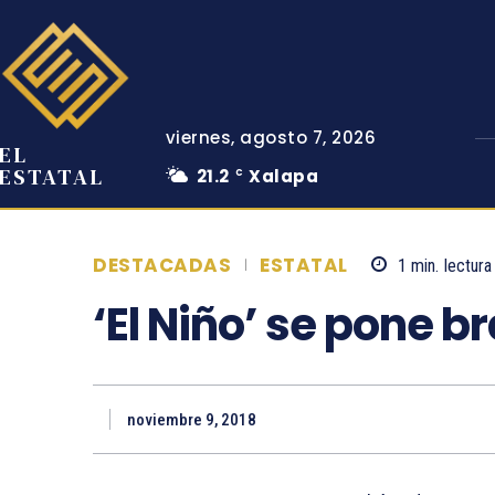
viernes, agosto 7, 2026
EL
ESTATAL
21.2
Xalapa
C
DESTACADAS
ESTATAL
1
min.
lectura
‘El Niño’ se pone 
noviembre 9, 2018