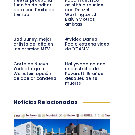
función de editar,
asistirá a reunión
pero con límite de
con Denzel
tiempo
Washington, J
Balvin y otros
artistas
Bad Bunny, mejor
#Video Danna
artista del año en
Paola estrena video
los premios MTV
de ‘XT4S1S’
Corte de Nueva
Hollywood coloca
York otorga a
una estrella de
Weinstein opción
Pavarotti 15 años
de apelar condena
después de su
muerte
Noticias Relacionadas