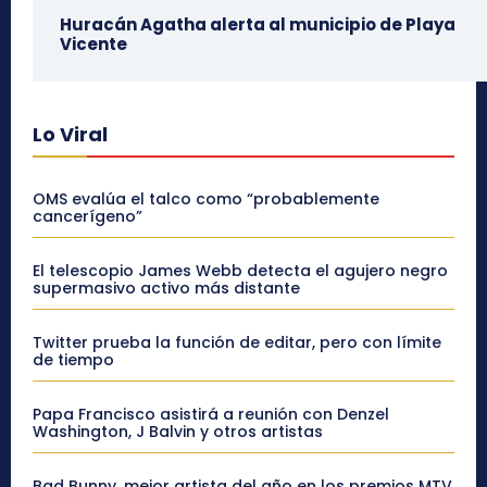
Huracán Agatha alerta al municipio de Playa
Vicente
Lo Viral
OMS evalúa el talco como “probablemente
cancerígeno”
El telescopio James Webb detecta el agujero negro
supermasivo activo más distante
Twitter prueba la función de editar, pero con límite
de tiempo
Papa Francisco asistirá a reunión con Denzel
Washington, J Balvin y otros artistas
Bad Bunny, mejor artista del año en los premios MTV