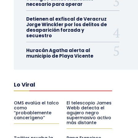
necesario para operar
Detienen al exfiscal de Veracruz
Jorge Winckler por los delitos de
desaparición forzada y
secuestro
Huracán Agatha alerta al
municipio de Playa Vicente
Lo Viral
OMS evalúa el talco
El telescopio James
como
Webb detecta el
“probablemente
agujero negro
cancerígeno”
supermasivo activo
más distante
Twitter prueba la
Papa Francisco