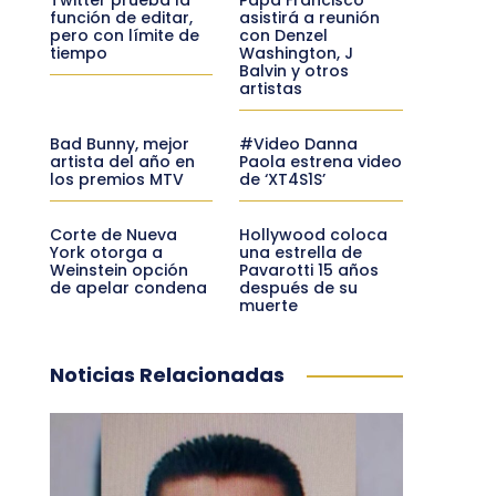
función de editar,
asistirá a reunión
pero con límite de
con Denzel
tiempo
Washington, J
Balvin y otros
artistas
Bad Bunny, mejor
#Video Danna
artista del año en
Paola estrena video
los premios MTV
de ‘XT4S1S’
Corte de Nueva
Hollywood coloca
York otorga a
una estrella de
Weinstein opción
Pavarotti 15 años
de apelar condena
después de su
muerte
Noticias Relacionadas