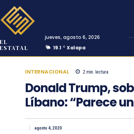
jueves, agosto 6, 2026
EL
ESTATAL
19.1
Xalapa
C
INTERNACIONAL
2
min.
lectura
Donald Trump, sobr
Líbano: “Parece un
agosto 4, 2020