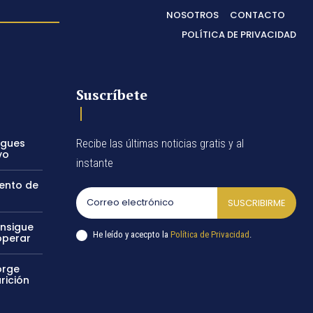
NOSOTROS
CONTACTO
POLÍTICA DE PRIVACIDAD
Suscríbete
egues
Recibe las últimas noticias gratis y al
vo
instante
vento de
SUSCRIBIRME
onsigue
He leído y acecpto la
Política de Privacidad
.
operar
orge
rición