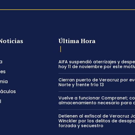
Noticias
Última Hora
a
AIFA suspendió aterrizajes y desp
hoy 11 de noviembre por este moti
tes
Cierran puerto de Veracruz por e
mia
Norte y frente frío 13
táculos
Vuelve a funcionar Compranet; c
l
almacenamiento necesario para 
Detienen al exfiscal de Veracruz J
Winckler por los delitos de desapa
forzada y secuestro