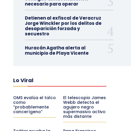
necesario para operar
Detienen al exfiscal de Veracruz
Jorge Winckler por los delitos de
desaparición forzada y
secuestro
Huracán Agatha alerta al
municipio de Playa Vicente
Lo Viral
OMS evalúa el talco
El telescopio James
como
Webb detecta el
“probablemente
agujero negro
cancerígeno”
supermasivo activo
más distante
Twitter prueba la
Papa Francisco