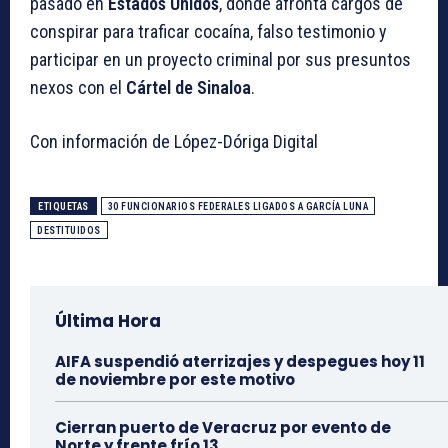
pasado en
Estados Unidos
, donde afronta cargos de
conspirar para traficar cocaína, falso testimonio y
participar en un proyecto criminal por sus presuntos
nexos con el
Cártel de Sinaloa
.
Con información de López-Dóriga Digital
ETIQUETAS
30 FUNCIONARIOS FEDERALES LIGADOS A GARCÍA LUNA
DESTITUIDOS
Última Hora
AIFA suspendió aterrizajes y despegues hoy 11
de noviembre por este motivo
Cierran puerto de Veracruz por evento de
Norte y frente frío 13