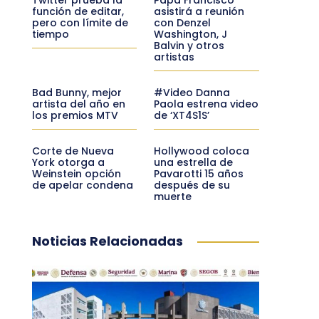
función de editar,
asistirá a reunión
pero con límite de
con Denzel
tiempo
Washington, J
Balvin y otros
artistas
Bad Bunny, mejor
#Video Danna
artista del año en
Paola estrena video
los premios MTV
de ‘XT4S1S’
Corte de Nueva
Hollywood coloca
York otorga a
una estrella de
Weinstein opción
Pavarotti 15 años
de apelar condena
después de su
muerte
Noticias Relacionadas