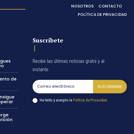
NOSOTROS
CONTACTO
POLÍTICA DE PRIVACIDAD
Suscríbete
egues
Recibe las últimas noticias gratis y al
vo
instante
vento de
SUSCRIBIRME
onsigue
He leído y acecpto la
Política de Privacidad
.
operar
orge
rición