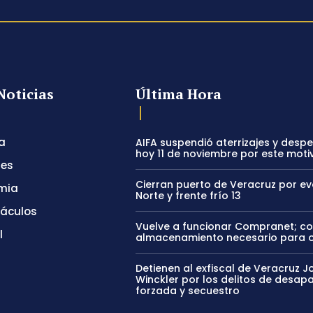
Noticias
Última Hora
a
AIFA suspendió aterrizajes y desp
hoy 11 de noviembre por este moti
tes
Cierran puerto de Veracruz por e
mia
Norte y frente frío 13
táculos
Vuelve a funcionar Compranet; c
l
almacenamiento necesario para 
Detienen al exfiscal de Veracruz J
Winckler por los delitos de desapa
forzada y secuestro