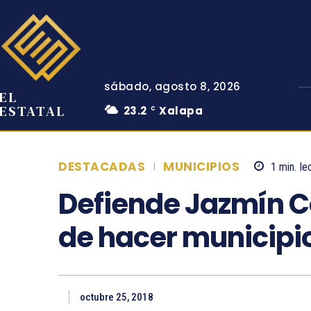
sábado, agosto 8, 2026
EL
ESTATAL
23.2
Xalapa
C
DESTACADAS
MUNICIPIOS
1
min.
le
Defiende Jazmín C
de hacer municipi
octubre 25, 2018