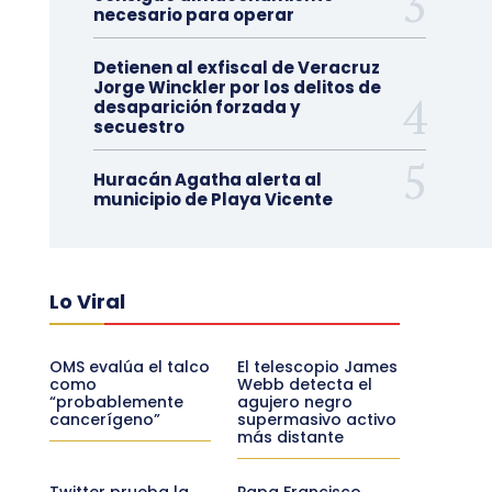
necesario para operar
Detienen al exfiscal de Veracruz
Jorge Winckler por los delitos de
desaparición forzada y
secuestro
Huracán Agatha alerta al
municipio de Playa Vicente
Lo Viral
OMS evalúa el talco
El telescopio James
como
Webb detecta el
“probablemente
agujero negro
cancerígeno”
supermasivo activo
más distante
Twitter prueba la
Papa Francisco