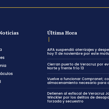
Noticias
Última Hora
a
AIFA suspendió aterrizajes y desp
hoy 11 de noviembre por este moti
tes
Cierran puerto de Veracruz por e
mia
Norte y frente frío 13
táculos
Vuelve a funcionar Compranet; c
l
almacenamiento necesario para 
Detienen al exfiscal de Veracruz J
Winckler por los delitos de desapa
forzada y secuestro