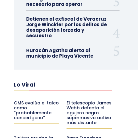
necesario para operar
Detienen al exfiscal de Veracruz
Jorge Winckler por los delitos de
desaparición forzada y
secuestro
Huracán Agatha alerta al
municipio de Playa Vicente
Lo Viral
OMS evalúa el talco
El telescopio James
como
Webb detecta el
“probablemente
agujero negro
cancerígeno”
supermasivo activo
más distante
Twitter prueba la
Papa Francisco