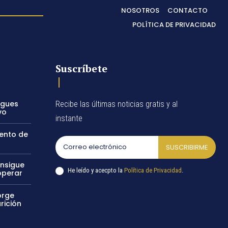
NOSOTROS
CONTACTO
POLÍTICA DE PRIVACIDAD
Suscríbete
egues
Recibe las últimas noticias gratis y al
vo
instante
vento de
SUSCRIBIRME
onsigue
He leído y acecpto la
Política de Privacidad
.
operar
orge
rición