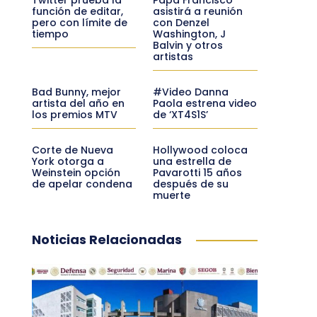
función de editar,
asistirá a reunión
pero con límite de
con Denzel
tiempo
Washington, J
Balvin y otros
artistas
Bad Bunny, mejor
#Video Danna
artista del año en
Paola estrena video
los premios MTV
de ‘XT4S1S’
Corte de Nueva
Hollywood coloca
York otorga a
una estrella de
Weinstein opción
Pavarotti 15 años
de apelar condena
después de su
muerte
Noticias Relacionadas