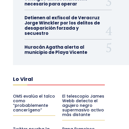
necesario para operar
Detienen al exfiscal de Veracruz
Jorge Winckler por los delitos de
desaparición forzada y
secuestro
Huracán Agatha alerta al
municipio de Playa Vicente
Lo Viral
OMS evalúa el talco
El telescopio James
como
Webb detecta el
“probablemente
agujero negro
cancerígeno”
supermasivo activo
más distante
Twitter prueba la
Papa Francisco