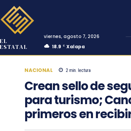
viernes, agosto 7, 2026
EL
ESTATAL
18.9
Xalapa
C
NACIONAL
2
min.
lectura
Crean sello de seg
para turismo; Canc
primeros en recibi