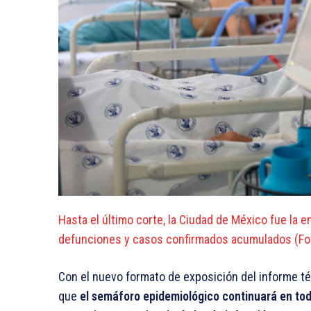
Hasta el último corte, la Ciudad de México fue la e
defunciones y casos confirmados acumulados (Fot
Con el nuevo formato de exposición del informe téc
que
el semáforo epidemiológico continuará en tod