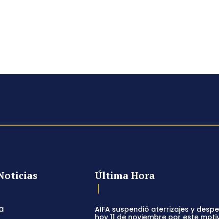
Noticias
Última Hora
a
AIFA suspendió aterrizajes y desp
hoy 11 de noviembre por este moti