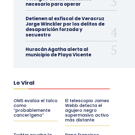
necesario para operar
Detienen al exfiscal de Veracruz
Jorge Winckler por los delitos de
desaparición forzada y
secuestro
Huracán Agatha alerta al
municipio de Playa Vicente
Lo Viral
OMS evalúa el talco
El telescopio James
como
Webb detecta el
“probablemente
agujero negro
cancerígeno”
supermasivo activo
más distante
Twitter prueba la
Papa Francisco