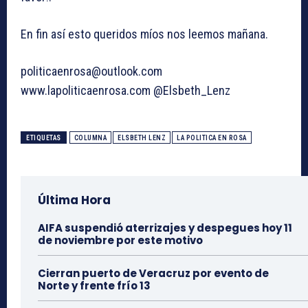
En fin así esto queridos míos nos leemos mañana.
politicaenrosa@outlook.com
www.lapoliticaenrosa.com @Elsbeth_Lenz
ETIQUETAS
COLUMNA
ELSBETH LENZ
LA POLITICA EN ROSA
Última Hora
AIFA suspendió aterrizajes y despegues hoy 11
de noviembre por este motivo
Cierran puerto de Veracruz por evento de
Norte y frente frío 13