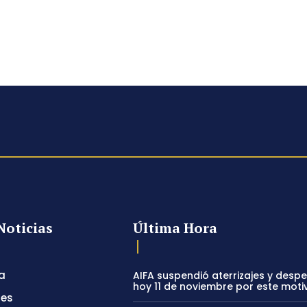
Noticias
Última Hora
a
AIFA suspendió aterrizajes y desp
hoy 11 de noviembre por este moti
tes