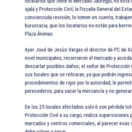
locatarios que tiene el Mercado Jáuregui, no está
ojalá y Protección Civil, la Fiscalía General del E
concienzuda revisión, lo tomen en cuenta, trabajen
burocracia, que los locatarios no están para berr
Plaza Ánimas.
Ayer José de Jesús Vargas el director de PC de Xal
nivel municipales, recorrieron el mercado y acord
descartar posibles daños; el señor de Protección Ci
sus locales que se retiraran, ya que podrán ingre
procedimientos de rigor por la autoridad; le permi
perecederos, para sacar la mercancía y no generar
De los 25 locales afectados solo 6 son pérdida to
Protección Civil a su cargo, realiza supervisiones 
mercados y centros comerciales, al parecer esas 
debe volver a pasar.