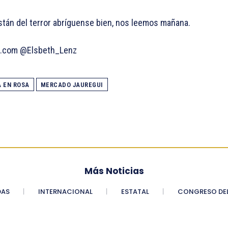
stán del terror abríguense bien, nos leemos mañana.
a.com @Elsbeth_Lenz
A EN ROSA
MERCADO JAUREGUI
Más Noticias
DAS
INTERNACIONAL
ESTATAL
CONGRESO DEL