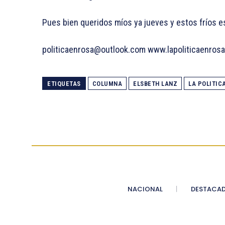
Pues bien queridos míos ya jueves y estos fríos e
politicaenrosa@outlook.com
www.lapoliticaenros
ETIQUETAS
COLUMNA
ELSBETH LANZ
LA POLITIC
NACIONAL
DESTACA