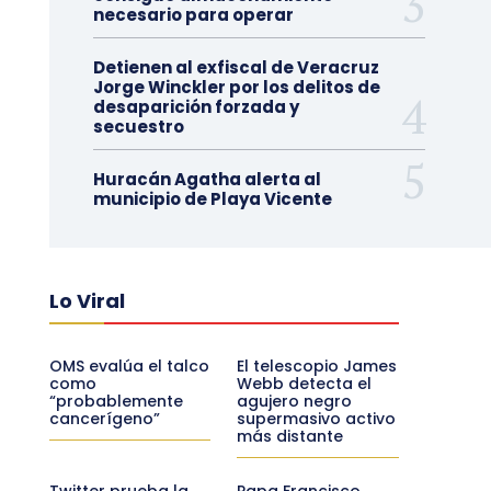
necesario para operar
Detienen al exfiscal de Veracruz
Jorge Winckler por los delitos de
desaparición forzada y
secuestro
Huracán Agatha alerta al
municipio de Playa Vicente
Lo Viral
OMS evalúa el talco
El telescopio James
como
Webb detecta el
“probablemente
agujero negro
cancerígeno”
supermasivo activo
más distante
Twitter prueba la
Papa Francisco