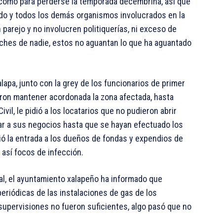
 como para perderse la temporada decembrina, así que
stado y todos los demás organismos involucrados en la
 parejo y no involucren politiquerías, ni exceso de
inches de nadie, estos no aguantan lo que ha aguantado
apa, junto con la grey de los funcionarios de primer
aron mantener acordonada la zona afectada, hasta
vil, le pidió a los locatarios que no pudieron abrir
sar a sus negocios hasta que se hayan efectuado los
tió la entrada a los dueños de fondas y expendios de
 así focos de infección.
tal, el ayuntamiento xalapeño ha informado que
periódicas de las instalaciones de gas de los
supervisiones no fueron suficientes, algo pasó que no