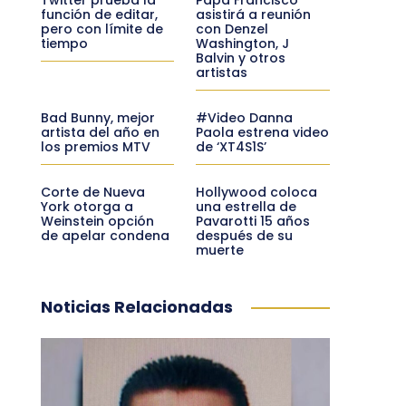
función de editar,
asistirá a reunión
pero con límite de
con Denzel
tiempo
Washington, J
Balvin y otros
artistas
Bad Bunny, mejor
#Video Danna
artista del año en
Paola estrena video
los premios MTV
de ‘XT4S1S’
Corte de Nueva
Hollywood coloca
York otorga a
una estrella de
Weinstein opción
Pavarotti 15 años
de apelar condena
después de su
muerte
Noticias Relacionadas