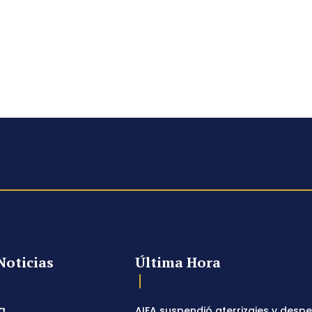
Noticias
Última Hora
a
AIFA suspendió aterrizajes y desp