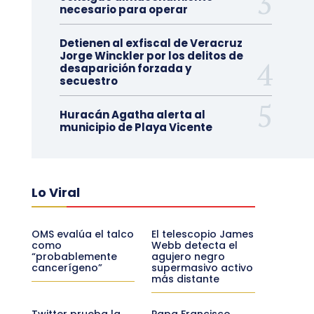
necesario para operar
Detienen al exfiscal de Veracruz
Jorge Winckler por los delitos de
desaparición forzada y
secuestro
Huracán Agatha alerta al
municipio de Playa Vicente
Lo Viral
OMS evalúa el talco
El telescopio James
como
Webb detecta el
“probablemente
agujero negro
cancerígeno”
supermasivo activo
más distante
Twitter prueba la
Papa Francisco