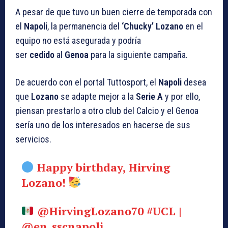
A pesar de que tuvo un buen cierre de temporada con
el
Napoli
, la permanencia del
‘Chucky’ Lozano
en el
equipo no está asegurada y podría
ser
cedido
al
Genoa
para la siguiente campaña.
De acuerdo con el portal Tuttosport, el
Napoli
desea
que
Lozano
se adapte mejor a la
Serie A
y por ello,
piensan prestarlo a otro club del Calcio y el Genoa
sería uno de los interesados en hacerse de sus
servicios.
Happy birthday, Hirving
Lozano!
@HirvingLozano70
#UCL
|
@en_sscnapoli