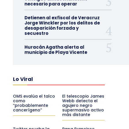
necesario para operar
Detienen al exfiscal de Veracruz
Jorge Winckler por los delitos de
desaparición forzada y
secuestro
Huracán Agatha alerta al
municipio de Playa Vicente
Lo Viral
OMS evalúa el talco
El telescopio James
como
Webb detecta el
“probablemente
agujero negro
cancerígeno”
supermasivo activo
más distante
Twitter prueba la
Papa Francisco