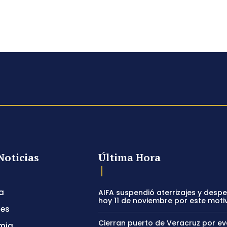
Noticias
Última Hora
a
AIFA suspendió aterrizajes y desp
hoy 11 de noviembre por este moti
tes
Cierran puerto de Veracruz por e
mia