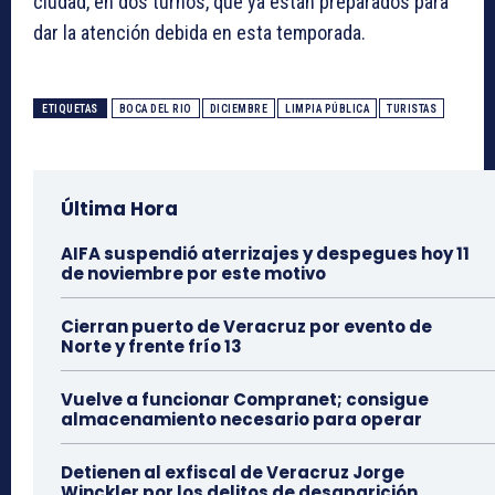
ciudad, en dos turnos, que ya están preparados para
dar la atención debida en esta temporada.
ETIQUETAS
BOCA DEL RIO
DICIEMBRE
LIMPIA PÚBLICA
TURISTAS
Última Hora
AIFA suspendió aterrizajes y despegues hoy 11
de noviembre por este motivo
Cierran puerto de Veracruz por evento de
Norte y frente frío 13
Vuelve a funcionar Compranet; consigue
almacenamiento necesario para operar
Detienen al exfiscal de Veracruz Jorge
Winckler por los delitos de desaparición