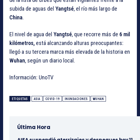
subida de aguas del
Yangtsé
, el río más largo de
China
.
El nivel de agua del
Yangtsé
, que recorre más de
6 mil
kilómetros,
está alcanzando alturas preocupantes:
llegó a su tercera marca más elevada de la historia en
Wuhan
, según un diario local.
Información: UnoTV
ETIQUETAS
ASIA
COVID-19
INUNDACIONES
WUHAN
Última Hora
AIFA suspendió aterrizajes y despegues hoy 11