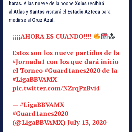
horas.
A las nueve de la noche
Xolos
recibirá
al
Atlas
y
Santos
visitará el
Estadio Azteca
para
medirse al
Cruz Azul.
¡¡¡¡AHORA ES CUANDO!!!!
Estos son los nueve partidos de la
#Jornada1
con los que dará inicio
el Torneo
#Guard1anes2020
de la
#LigaBBVAMX
pic.twitter.com/NZrqPzBvi4
— #LigaBBVAMX
#Guard1anes2020
(@LigaBBVAMX)
July 13, 2020