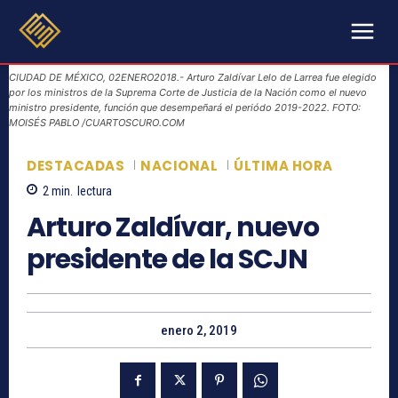
CIUDAD DE MÉXICO, 02ENERO2018.- Arturo Zaldívar Lelo de Larrea fue elegido
por los ministros de la Suprema Corte de Justicia de la Nación como el nuevo
ministro presidente, función que desempeñará el periódo 2019-2022. FOTO:
MOISÉS PABLO /CUARTOSCURO.COM
DESTACADAS
NACIONAL
ÚLTIMA HORA
2
min.
lectura
Arturo Zaldívar, nuevo
presidente de la SCJN
enero 2, 2019