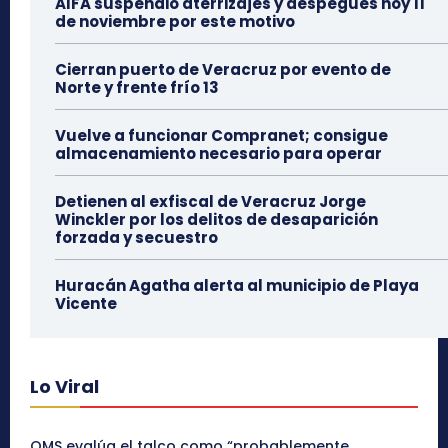
AIFA suspendió aterrizajes y despegues hoy 11
de noviembre por este motivo
Cierran puerto de Veracruz por evento de
Norte y frente frío 13
Vuelve a funcionar Compranet; consigue
almacenamiento necesario para operar
Detienen al exfiscal de Veracruz Jorge
Winckler por los delitos de desaparición
forzada y secuestro
Huracán Agatha alerta al municipio de Playa
Vicente
Lo Viral
OMS evalúa el talco como “probablemente