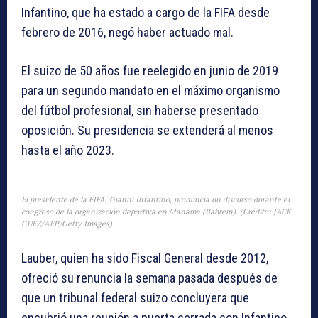
Infantino, que ha estado a cargo de la FIFA desde
febrero de 2016, negó haber actuado mal.
El suizo de 50 años fue reelegido en junio de 2019
para un segundo mandato en el máximo organismo
del fútbol profesional, sin haberse presentado
oposición. Su presidencia se extenderá al menos
hasta el año 2023.
El presidente de la FIFA, Gianni Infantino, pronuncia un discurso durante el
congreso de la organización deportiva en Manama (Bahrein). (Crédito: JACK
GUEZ/AFP/Getty Images)
Lauber, quien ha sido Fiscal General desde 2012,
ofreció su renuncia la semana pasada después de
que un tribunal federal suizo concluyera que
encubrió una reunión a puerta cerrada con Infantino