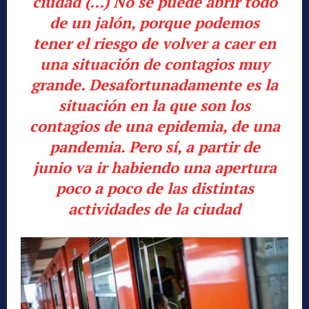
ciudad (…) No se puede abrir todo
de un jalón, porque podemos
tener el riesgo de volver a caer en
una situación de contagios muy
grande. Desafortunadamente es la
situación en la que son los
contagios de una epidemia, de una
pandemia. Pero sí, a partir de
junio va ir habiendo una apertura
poco a poco de las distintas
actividades de la ciudad